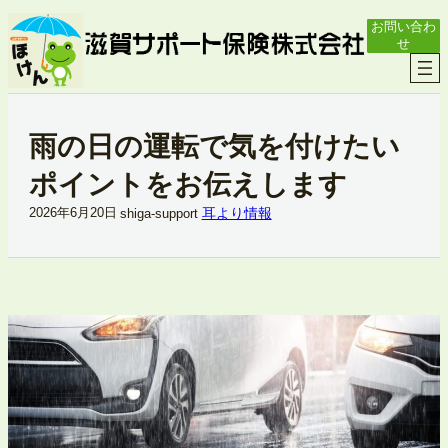
内
お問い合わ
容
せ
を
ス
キ
ッ
プ
雨の日の運転で気を付けたい
ポイントをお伝えします
耳より情報
2026年6月20日
shiga-support