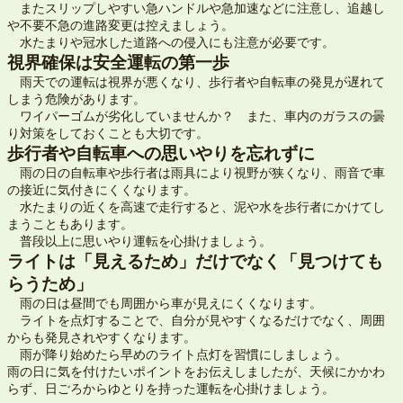
またスリップしやすい急ハンドルや急加速などに注意し、追越し
や不要不急の進路変更は控えましょう。
水たまりや冠水した道路への侵入にも注意が必要です。
視界確保は安全運転の第一歩
雨天での運転は視界が悪くなり、歩行者や自転車の発見が遅れて
しまう危険があります。
ワイパーゴムが劣化していませんか？ また、車内のガラスの曇
り対策をしておくことも大切です。
歩行者や自転車への思いやりを忘れずに
雨の日の自転車や歩行者は雨具により視野が狭くなり、雨音で車
の接近に気付きにくくなります。
水たまりの近くを高速で走行すると、泥や水を歩行者にかけてし
まうこともあります。
普段以上に思いやり運転を心掛けましょう。
ライトは「見えるため」だけでなく「見つけても
らうため」
雨の日は昼間でも周囲から車が見えにくくなります。
ライトを点灯することで、自分が見やすくなるだけでなく、周囲
からも発見されやすくなります。
雨が降り始めたら早めのライト点灯を習慣にしましょう。
雨の日に気を付けたいポイントをお伝えしましたが、天候にかかわ
らず、日ごろからゆとりを持った運転を心掛けましょう。