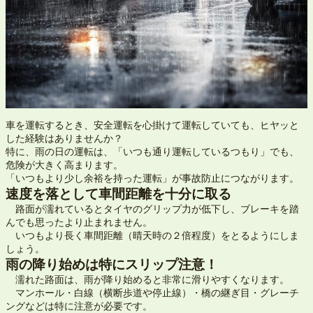
車を運転するとき、安全運転を心掛けて運転していても、ヒヤッと
した経験はありませんか？
特に、雨の日の運転は、「いつも通り運転しているつもり」でも、
危険が大きく高まります。
「いつもより少し余裕を持った運転」が事故防止につながります。
速度を落として車間距離を十分に取る
路面が濡れているとタイヤのグリップ力が低下し、ブレーキを踏
んでも思ったより止まれません。
いつもより長く車間距離（晴天時の２倍程度）をとるようにしま
しょう。
雨の降り始めは特にスリップ注意！
濡れた路面は、雨が降り始めると非常に滑りやすくなります。
マンホール・白線（横断歩道や停止線）・橋の継ぎ目・グレーチ
ングなどは特に注意が必要です。